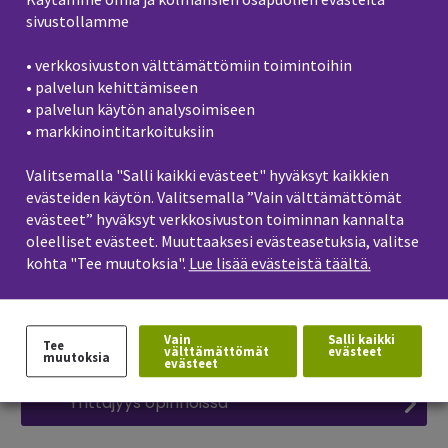
sivustollamme
Tietotekniikkapalvelut
• verkkosivuston välttämättömiin toimintoihin
• palvelun kehittämiseen
Esteetön ja saavutettava
• palvelun käytön analysoimiseen
korkeakouluopiskelu
• markkinointitarkoituksiin
Valitsemalla "Salli kaikki evästeet" hyväksyt kaikkien
Kielten opetus
evästeiden käytön. Valitsemalla ”Vain välttämättömät
evästeet” hyväksyt verkkosivuston toiminnan kannalta
oleelliset evästeet. Muuttaaksesi evästeasetuksia, valitse
Harjoittelu ja työelämä
kohta "Tee muutoksia".
Lue lisää evästeistä täältä.
Kansainvälisyys opiskelussa
Vain
Salli kaikki
Tee
välttämättömät
evästeet
muutoksia
evästeet
Yrittäjyys opinnoissa