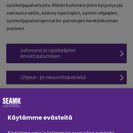
opiskelijapalveluista. Mikäli kuitenkin jokin kysymys jää
vastausta vaille, käänny opettajien, opinto-ohjaajien,
opiskelijapalvelujen tai kv-palvelujen henkilökunnan
puoleen.
Lukuvuosi ja opiskelijaksi
ilmoittautuminen
Ohjaus- ja neuvontapalvelut
Erilaiset oppimisympäristöt
Käytämme evästeitä
Kirjastopalvelut
Käytämme omia ja kolmansien osapuolien evästeitä