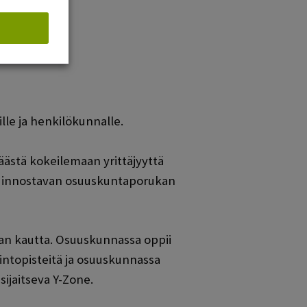
a new window)
lle ja henkilökunnalle.
ästä kokeilemaan yrittäjyyttä
ja innostavan osuuskuntaporukan
an kautta. Osuuskunnassa oppii
pintopisteitä ja osuuskunnassa
ijaitseva Y-Zone.