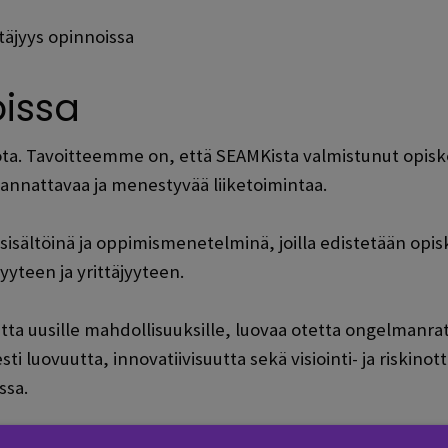
ttäjyys opinnoissa
oissa
ota. Tavoitteemme on, että SEAMKista valmistunut opiske
nnattavaa ja menestyvää liiketoimintaa.
ältöinä ja oppimismenetelminä, joilla edistetään opiskelij
yyteen ja yrittäjyyteen.
ta uusille mahdollisuuksille, luovaa otetta ongelmanratk
sti luovuutta, innovatiivisuutta sekä visiointi- ja riskino
ssa.
itojen
opiskeluun eri ohjelmat tarjoavat erilaisia sisältöj