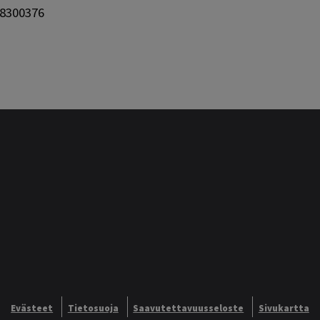
08300376
Evästeet
Tietosuoja
Saavutettavuusseloste
Sivukartta