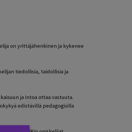
lija on yrittäjähenkinen ja kykenee
an tiedollisia, taidollisia ja
aisuun ja intoa ottaa vastuuta.
ttokykyä edistävillä pedagogisilla
ä. Kaikki SEAMKin opiskelijat