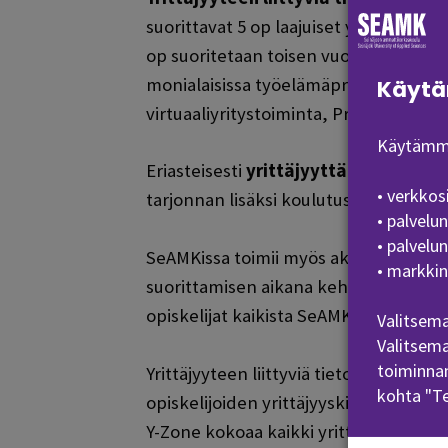
suorittavat 5 op laajuiset yhteiset Yri
op suoritetaan toisen vuoden opiskeli
monialaisissa työelämäprojekteissa. L
Käytä
virtuaaliyritystoiminta, Projektipaj
Käytämme
Eriasteisesti
yrittäjyyttä urana harkit
• verkkos
tarjonnan lisäksi koulutusalarajat yli
• palvelu
• palvelu
SeAMKissa toimii myös aktiivinen Y-Zo
• markkin
suorittamisen aikana kehittää yritysi
opiskelijat kaikista SeAMKin tutkinto-
Valitsema
Valitsema
toiminnan
Yrittäjyyteen liittyviä tietoja, taitoja
kohta "T
opiskelijoiden yrittäjyyskiinnostukse
Y-Zone kokoaa kaikki yrittäjyyteen lii