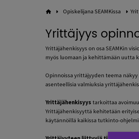
Opiskelijana SEAMKissa
Yri
Etusivulle
Yrittäjyys opinn
Yrittäjähenkisyys on osa SEAMKin visi
myös luomaan ja kehittämään uutta ka
Opinnoissa yrittäjyyden teema näkyy sis
asenteellisia valmiuksia yrittäjähenkis
Yrittäjähenkisyys
tarkoittaa avoimuut
Yrittäjähenkisyyttä kehitetään erityise
käytännöillä kaikissa tutkinto-ohjelmi
Yrittäjyyteen liittyviä tietojen ja ta