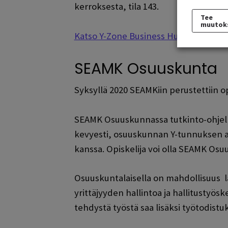
kerroksesta, tila 143.
Tee
muutok
Katso Y-Zone Business Hubin tutkinto
SEAMK Osuuskunta
Syksyllä 2020 SEAMKiin perustettiin op
SEAMK Osuuskunnassa tutkinto-ohjelmi
kevyesti, osuuskunnan Y-tunnuksen al
kanssa. Opiskelija voi olla SEAMK Osu
Osuuskuntalaisella on mahdollisuus 
yrittäjyyden hallintoa ja hallitustyös
tehdystä työstä saa lisäksi työtodist