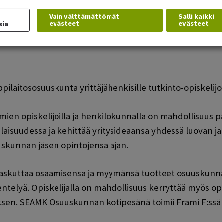
Vain välttämättömät
Salli kaikki
evästeet
evästeet
sia
(Opens in 
-ohjelmakohtaiset yhteyshenkilöt täältä »
pilaitososuuskunta yrittäjähenkisille tutkinto-opiskelijoi
en opiskelijoilla ja henkilökunnalla on mahdollisuus pä
aisuudessa ja kehittää yritysideaansa yhdessä luovan 
uskunnan jäsen opintojensa ajan.
laskuttaa osaamisensa ja myymänsä tuotteet osuuskunn
kentelyä. Opiskelijalla on mahdollisuus kerryttää myös o
uksen. SEAMK Osuuskunnan kotipesänä toimii Frami F:ssä s