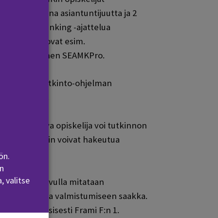
Yrittäjyys osana asiantuntijuutta ja 2
an Design Thinking -ajattelua
 yksiköissä ovat esim.
koululle yhteinen SEAMKPro.
n ja oman tutkinto-ohjelman
ntaa 2–10 op.
suunnitteleva opiskelija voi tutkinnon
Business HUBiin voivat hakeutua
ön.
n
, valitse
a
. Mittarilla avulla mitataan
pintojen alusta valmistumiseen saakka.
mk.fi ja fyysisesti Frami F:n 1.