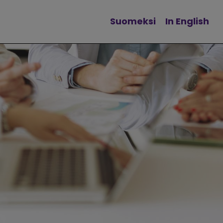
Suomeksi
In English
Vaihda kieltä