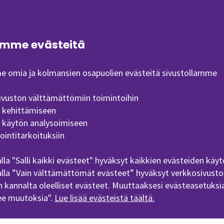
ttäjyys ja innovaatiotoiminta perusopinnot, joista 3 op on 
joille suunnatun Innovaatioviikon aikana. Tuolloin opita
aajempia pedagogisia ratkaisuja ja oppimisympäristöjä eri
mme evästeitä
a ja työelämälähtöinen projektioppiminen ja koko korkea
 omia ja kolmansien osapuolien evästeitä sivustollamme
seville ja aikoville
tarjotaan pedagogisten menetelmie
ivuston välttämättömiin toimintoihin
ttävää opetusta kuten esimerkiksi Ideasta kohti liiketoimi
n kehittämiseen
n käytön analysoimiseen
ne Business HUB, jonka puitteissa omaa yritystoimintaa 
ointitarkoituksiin
deaansa sekä osaamistaan tulevana yrittäjänä. Y-Zonen 
ohjelmista.
lla "Salli kaikki evästeet" hyväksyt kaikkien evästeiden käyt
lla ”Vain välttämättömät evästeet” hyväksyt verkkosivusto
 kannalta oleelliset evästeet. Muuttaaksesi evästeasetuksia
 ja asenteita seurataan SEAMKissa
Entre Intentio -mittarill
ee muutoksia".
Lue lisää evästeistä täältä.
n, -harkinnan, -aikomusten ja osaamisen kehittymistä o
ttyvät opinnot ja ohjelmat alleen. Löydät meidät yzone.sea