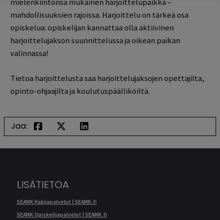
mielenkiintonsa mukainen harjoittelupaikka –
mahdollisuuksien rajoissa. Harjoittelu on tärkeä osa
opiskelua: opiskelijan kannattaa olla aktiivinen
harjoittelujakson suunnittelussa ja oikean paikan
valinnassa!
Tietoa harjoittelusta saa harjoittelujaksojen opettajilta,
opinto-ohjaajilta ja koulutuspäälliköiltä.
Jaa:
LISÄTIETOA
SEAMK Hakijapalvelut | SEAMK.fi
SEAMK Opiskelijapalvelut | SEAMK.fi