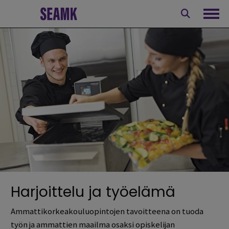
Siirry
sisältöön
Avaa
Harjoittelu ja työelämä
Ammattikorkeakouluopintojen tavoitteena on tuoda
työn ja ammattien maailma osaksi opiskelijan