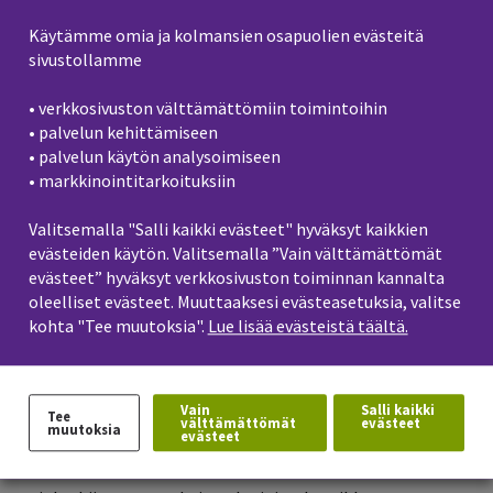
Käytämme omia ja kolmansien osapuolien evästeitä
AMK-harjoittelu on suunnitelmallinen ja ohjattu
sivustollamme
opiskelujakso, jonka ympäristönä on alan oikea
työympäristö. Harjoittelun aikana opiskelija perehtyy
• verkkosivuston välttämättömiin toimintoihin
työkäytäntöihin ja -ympäristöihin sekä ammatilliseen
• palvelun kehittämiseen
vuorovaikutukseen ja asiakasvuorovaikutukseen
• palvelun käytön analysoimiseen
• markkinointitarkoituksiin
käytännönläheisesti ohjaajiensa avustuksella. Usein
harjoitteluun kytketään myös opinnot päättävä
Valitsemalla "Salli kaikki evästeet" hyväksyt kaikkien
opinnäytetyö, joka saattaa toimia välineenä
evästeiden käytön. Valitsemalla ”Vain välttämättömät
ensimmäisen työpaikan löytymiseen.
evästeet” hyväksyt verkkosivuston toiminnan kannalta
oleelliset evästeet. Muuttaaksesi evästeasetuksia, valitse
Opiskelija etsii harjoittelupaikan yleensä omatoimisesti
kohta "Tee muutoksia".
Lue lisää evästeistä täältä.
ohjaajan avustuksella lukuun ottamatta sosiaali- ja
terveysalan sekä luonnonvara-alan paikkoja, joissa
tutkinto-ohjelma pääsääntöisesti välittää
Vain
Salli kaikki
Tee
välttämättömät
evästeet
muutoksia
evästeet
harjoittelupaikat. Kaikilla aloilla opiskelijoita tuetaan
löytämään ja valitsemaan oman suuntautumisensa ja