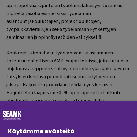
opintopolkua. Opintojen työelämäläheisyys toteutuu
monella tasolla esimerkiksi työelämän
asiantuntijakouluttajien, projektiopintojen,
työpaikkavierailujen sekä työelämään kytkettyjen
seminaarien ja opinnäytetöiden välityksellä.
Konkreettisimmillaan työelämään tutustuminen
toteutuu pakollisissa AMK-harjoitteluissa, joita tutkinto-
ohjelmasta riippuen sisältyy opintoihin yksi koko kevään
tai syksyn kestävä periodi tai useampia lyhyempiä
jaksoja. Harjoitteluja voidaan tehdä myös kesäisin.
Harjoittelun laajuus on 30–90 opintopistettä tutkinto-
ohjelmasta riippuen. Sosiaali- ja terveysalalla
harjoittelun osuus tutkinto-ohjelman opinnoista on
merkittävä. Eri harjoittelujen tavoitteet, sisältö ja
arviointi on esitelty tarkemmin kunkin tutkinto-
Käytämme evästeitä
ohjelman opetussuunnitelmassa.