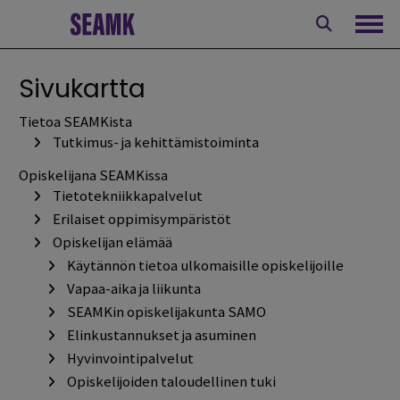
Siirry
sisältöön
Avaa
Sivukartta
Tietoa SEAMKista
Tutkimus- ja kehittämistoiminta
Opiskelijana SEAMKissa
Tietotekniikkapalvelut
Erilaiset oppimisympäristöt
Opiskelijan elämää
Käytännön tietoa ulkomaisille opiskelijoille
Vapaa-aika ja liikunta
SEAMKin opiskelijakunta SAMO
Elinkustannukset ja asuminen
Hyvinvointipalvelut
Opiskelijoiden taloudellinen tuki