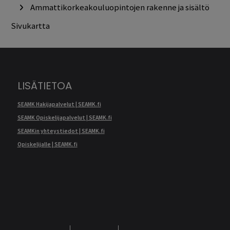
Ammattikorkeakouluopintojen rakenne ja sisältö
Sivukartta
LISÄTIETOA
SEAMK Hakijapalvelut | SEAMK.fi
SEAMK Opiskelijapalvelut | SEAMK.fi
SEAMKin yhteystiedot | SEAMK.fi
Opiskelijalle | SEAMK.fi