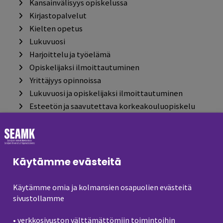
Kansainvälisyys opiskelussa
Kirjastopalvelut
Kielten opetus
Lukuvuosi
Harjoittelu ja työelämä
Opiskelijaksi ilmoittautuminen
Yrittäjyys opinnoissa
Lukuvuosi ja opiskelijaksi ilmoittautuminen
Esteetön ja saavutettava korkeakouluopiskelu
Vakuutus
Opiskelijan ohjaus- ja neuvontapalvelut
Etusivu
Käytämme evästeitä
Opetussuunnitelmat
Opetussuunnitelmat 2019-2020
Käytämme omia ja kolmansien osapuolien evästeitä
Opetussuunnitelmat 2020-2021
sivustollamme
Aiemmat opinto-oppaat
Avoin AMK
• verkkosivuston välttämättömiin toimintoihin