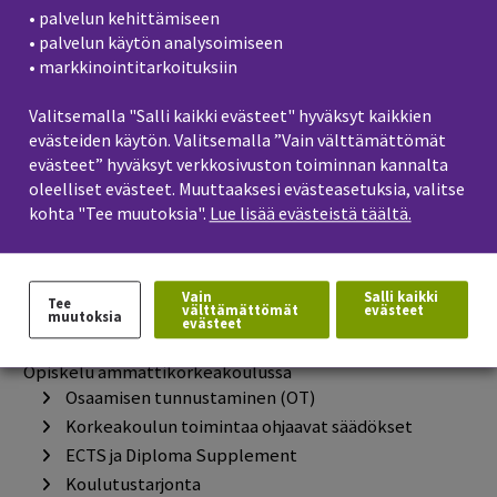
Opetussuunnitelmien haku
• palvelun kehittämiseen
Opetussuunnitelmat 2021-2022
• palvelun käytön analysoimiseen
• markkinointitarkoituksiin
Opetussuunnitelmat 2022-2023
Opetussuunnitelmat 2023-2024
Valitsemalla "Salli kaikki evästeet" hyväksyt kaikkien
Opetussuunnitelmat 2024-2025
evästeiden käytön. Valitsemalla ”Vain välttämättömät
Opetussuunnitelmat 2025-2026
evästeet” hyväksyt verkkosivuston toiminnan kannalta
Opetussuunnitelmat 2017-2018
oleelliset evästeet. Muuttaaksesi evästeasetuksia, valitse
Opetussuunnitelmat 2018-2019
kohta "Tee muutoksia".
Lue lisää evästeistä täältä.
Vapaasti valittavat opinnot
Saavutettavuusseloste
Vain
Salli kaikki
Tee
Evästeet
välttämättömät
evästeet
muutoksia
evästeet
Tietosuoja
Opiskelu ammattikorkeakoulussa
Osaamisen tunnustaminen (OT)
Korkeakoulun toimintaa ohjaavat säädökset
ECTS ja Diploma Supplement
Koulutustarjonta