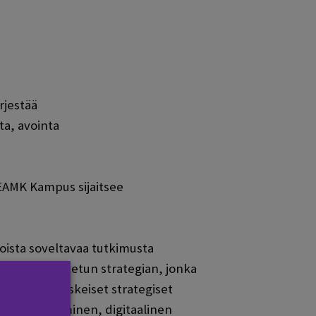
rjestää
a, avointa
 SEAMK Kampus sijaitsee
oista soveltavaa tutkimusta
elleet uudistetun strategian, jonka
a tukevat keskeiset strategiset
en hyödyntäminen, digitaalinen