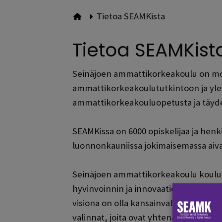
Tietoa SEAMKista
Etusivulle
Tietoa SEAMKist
Seinäjoen ammattikorkeakoulu on mon
ammattikorkeakoulututkintoon ja yl
ammattikorkeakouluopetusta ja täyde
SEAMKissa on 6000 opiskelijaa ja henki
luonnonkauniissa jokimaisemassa aiv
Seinäjoen ammattikorkeakoulu koulutta
hyvinvoinnin ja innovaatioiden edistä
visiona on olla kansainvälinen, yritt
valinnat, joita ovat yhtenäisyyden l