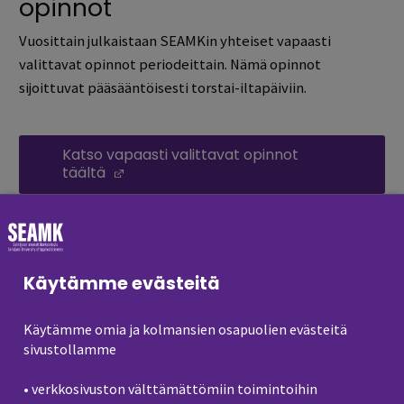
opinnot
Vuosittain julkaistaan SEAMKin yhteiset vapaasti
valittavat opinnot periodeittain. Nämä opinnot
sijoittuvat pääsääntöisesti torstai-iltapäiviin.
Katso vapaasti valittavat opinnot
täältä
(Opens in a new window)
Tietyille tutkinto-ohjelmille
valinnaiset opinnot
Käytämme evästeitä
Tutkinto-ohjelmissa voi olla vain kyseisen tutkinto-
Käytämme omia ja kolmansien osapuolien evästeitä
ohjelman opiskelijoille tai joidenkin tutkinto-ohjelmien
sivustollamme
opiskelijoille suunnattuja valinnaisia opintoja. Nämä
opinnot ilmenevät kunkin tutkinto-ohjelman
• verkkosivuston välttämättömiin toimintoihin