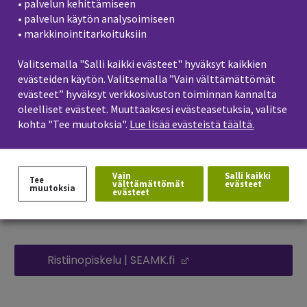
opetussuunnitelmasta.
• palvelun kehittämiseen
• palvelun käytön analysoimiseen
• markkinointitarkoituksiin
Ristiinopiskelu
Valitsemalla "Salli kaikki evästeet" hyväksyt kaikkien
Ristiinopiskelulla tarkoitetaan korkeakouluopiskelijan
evästeiden käytön. Valitsemalla ”Vain välttämättömät
mahdollisuutta suorittaa opintoja toisessa
evästeet” hyväksyt verkkosivuston toiminnan kannalta
korkeakoulussa. Opiskelijalla tulee olla voimassa oleva
oleelliset evästeet. Muuttaaksesi evästeasetuksia, valitse
tutkinto-opiskeluoikeus kotikorkeakoulussa, jonka
kohta "Tee muutoksia".
Lue lisää evästeistä täältä.
perusteella hän voi opintoja suorittaa. Lisäksi opiskelijan
tulee olla läsnäolevaksi ilmoittautunut. Ristiinopiskelun
opintotarjonta ja kohderyhmä (ketkä opiskelija voivat
Vain
Salli kaikki
Tee
välttämättömät
evästeet
muutoksia
opintoja suorittaa), määräytyy korkeakoulujen välisessä
evästeet
yhteistyösopimuksessa.
Ristiinopiskelu | SEAMK.fi
(Opens in a new win