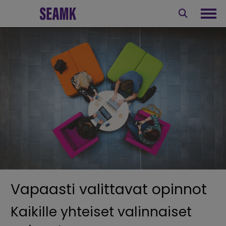
Siirry
sisältöön
Avaa
Vapaasti valittavat opinnot
Kaikille yhteiset valinnaiset