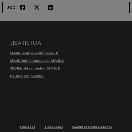
Jaa:
LISÄTIETOA
SEAMK Hakijapalvelut | SEAMK.fi
SEAMK Opiskelijapalvelut | SEAMK.fi
SEAMKin yhteystiedot | SEAMK.fi
Opiskelijalle | SEAMK.fi
Evästeet
Tietosuoja
Saavutettavuusseloste