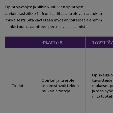
Opintojaksojen ja niihin kuuluvien opintojen
arviointiasteikko 1 – 5 on laadittu alla olevan taulukon
mukaisesti. Sitä käytetään myös arvioitaessa aiemmin
hankittuun osaamiseen perustuvaa osaamista.
HYLÄTTY (0)
TYYDYTTÄVÄ
Opiskelija 
Opiskelijalla ei ole
tavoitteide
Tiedot
osaamistavoitteiden
mukaiset p
mukaisia tietoja.
ja osaa hyö
niitä työteh