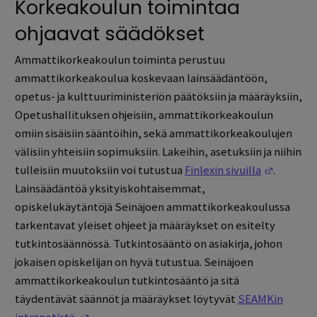
Korkeakoulun toimintaa
ohjaavat säädökset
Ammattikorkeakoulun toiminta perustuu
ammattikorkeakoulua koskevaan lainsäädäntöön,
opetus- ja kulttuuriministeriön päätöksiin ja määräyksiin,
Opetushallituksen ohjeisiin, ammattikorkeakoulun
omiin sisäisiin sääntöihin, sekä ammattikorkeakoulujen
välisiin yhteisiin sopimuksiin. Lakeihin, asetuksiin ja niihin
(Opens i
tulleisiin muutoksiin voi tutustua
Finlexin sivuilla
.
Lainsäädäntöä yksityiskohtaisemmat,
opiskelukäytäntöjä Seinäjoen ammattikorkeakoulussa
tarkentavat yleiset ohjeet ja määräykset on esitelty
tutkintosäännössä. Tutkintosääntö on asiakirja, johon
jokaisen opiskelijan on hyvä tutustua. Seinäjoen
ammattikorkeakoulun tutkintosääntö ja sitä
täydentävät säännöt ja määräykset löytyvät
SEAMKin
(Opens in a new window)