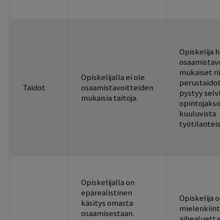
Opiskelija h
osaamistav
mukaiset ri
Opiskelijalla ei ole
perustaidot
Taidot
osaamistavoitteiden
pystyy sel
mukaisia taitoja.
opintojakso
kuuluvista
työtilanteis
Opiskelijalla on
epärealistinen
Opiskelija 
käsitys omasta
mielenkiin
osaamisestaan.
aihealuett