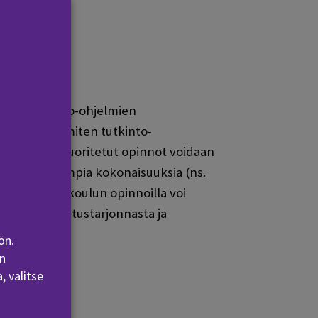
avien tutkinto-ohjelmien
ahtuu useimmiten tutkinto-
eakoulussa suoritetut opinnot voidaan
ukset. Laajempia kokonaisuuksia (ns.
mattikorkeakoulun opinnoilla voi
oin AMK koulutustarjonnasta ja
ön.
n
, valitse