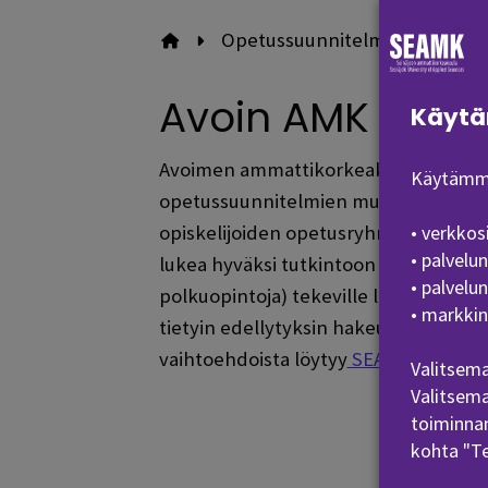
Opetussuunnitelmat
Avoin
Etusivulle
Avoin AMK
Käytä
Avoimen ammattikorkeakouluopetuksen 
Käytämme
opetussuunnitelmien mukaisia opintoj
• verkkos
opiskelijoiden opetusryhmien vapaill
• palvelu
lukea hyväksi tutkintoon johtavissa o
• palvelu
polkuopintoja) tekeville laaditaan 
• markkin
tietyin edellytyksin hakeutua tutkinto
vaihtoehdoista löytyy
SEAMKin Jatkuv
Valitsema
Valitsema
toiminnan
kohta "T