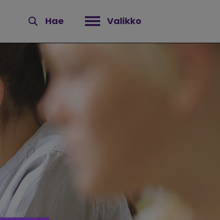
Hae
Valikko
Avaa valikko