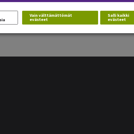
(Opens in a new window)
Vain välttämättömät
Salli kaikki
evästeet
evästeet
sia