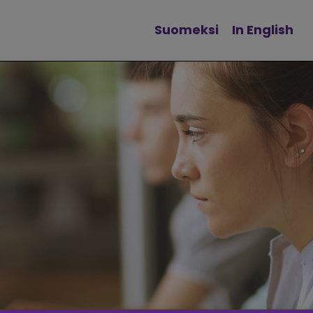
Suomeksi
In English
Vaihda kieltä