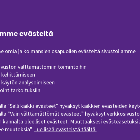
 AMK
mme evästeitä
opinnot ovat kaikille tarjolla olevia, tutkintoon joht
 omia ja kolmansien osapuolien evästeitä sivustollamme
aksoja tai laajempia opintokokonaisuuksia. Opetus tap
ivuston välttämättömiin toimintoihin
a avoin AMK -opiskelijapaikoilla. Avoimessa ammattikork
n kehittämiseen
pinnoissa samoilla perusteilla kuin muutkin opintosuorit
n käytön analysoimiseen
henkilökohtainen opintosuunnitelma (HOPS). Avoimen am
ointitarkoituksiin
-opiskelijaksi erillishaun kautta. Lisätietoja SEAMKin Av
(Opens in a new window)
an oppimisen palveluista
.
lla "Salli kaikki evästeet" hyväksyt kaikkien evästeiden käyt
lla ”Vain välttämättömät evästeet” hyväksyt verkkosivusto
 kannalta oleelliset evästeet. Muuttaaksesi evästeasetuksia
ee muutoksia".
Lue lisää evästeistä täältä.
Tutustu Avoimen AMK:n
koulutustarjontaan | ella.eduplan.fi