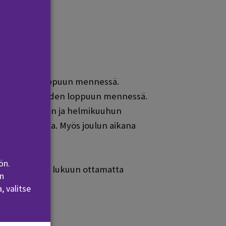
lukukauden loppuun mennessä.
en syyslukukauden loppuun mennessä.
na. Lokakuuhun ja helmikuuhun
aativia opintoja. Myös joulun aikana
ön.
kkoa eteenpäin lukuun ottamatta
n
, valitse