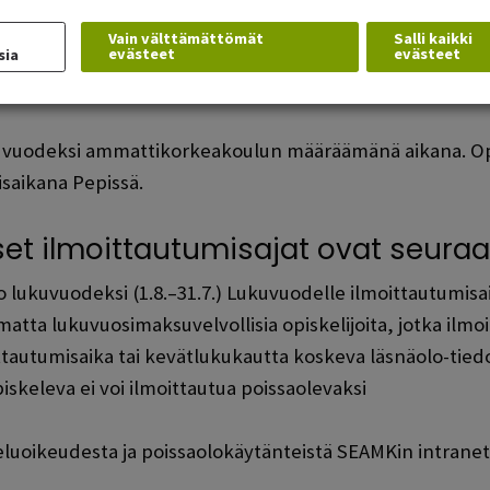
tautuminen
Vain välttämättömät
Salli kaikki
oka on ilmoittanut ottavansa vastaan opiskelupaikan, tul
evästeet
evästeet
sia
saolevaksi opiskelijaksi.
vuodeksi ammattikorkeakoulun määräämänä aikana. Opi
saikana Pepissä.
et ilmoittautumisajat ovat seuraa
lukuvuodeksi (1.8.–31.7.) Lukuvuodelle ilmoittautumisai
tta lukuvuosimaksuvelvollisia opiskelijoita, jotka ilmo
tautumisaika tai kevätlukukautta koskeva läsnäolo-tied
piskeleva ei voi ilmoittautua poissaolevaksi
eluoikeudesta ja poissaolokäytänteistä SEAMKin intraneti