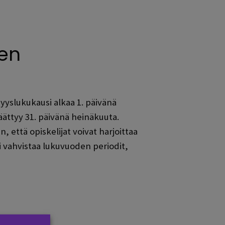
nen
yyslukukausi alkaa 1. päivänä
äättyy 31. päivänä heinäkuuta.
että opiskelijat voivat harjoittaa
 vahvistaa lukuvuoden periodit,