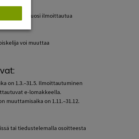
ee joka lukuvuosi ilmoittautua
skelija voi muuttaa
vat:
ka on 1.3.–31.5. Ilmoittautuminen
ittautuvat e-lomakkeella.
on muuttamisaika on 1.11.–31.12.
ssä tai tiedustelemalla osoitteesta