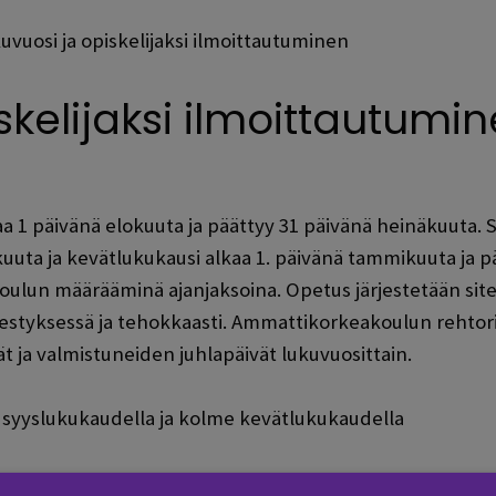
uvuosi ja opiskelijaksi ilmoittautuminen
skelijaksi ilmoittautumi
1 päivänä elokuuta ja päättyy 31 päivänä heinäkuuta. S
kuuta ja kevätlukukausi alkaa 1. päivänä tammikuuta ja p
n määrääminä ajanjaksoina. Opetus järjestetään siten, 
jestyksessä ja tehokkaasti. Ammattikorkeakoulun rehtori
 ja valmistuneiden juhlapäivät lukuvuosittain.
i syyslukukaudella ja kolme kevätlukukaudella
)