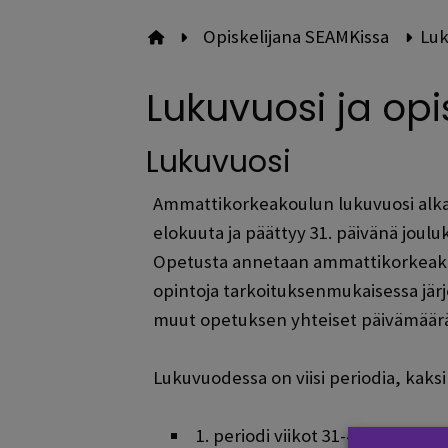
Opiskelijana SEAMKissa
Luk
Etusivulle
Lukuvuosi ja opi
Lukuvuosi
Ammattikorkeakoulun lukuvuosi alkaa 
elokuuta ja päättyy 31. päivänä joulu
Opetusta annetaan ammattikorkeakoulu
opintoja tarkoituksenmukaisessa jär
muut opetuksen yhteiset päivämäärät
Lukuvuodessa on viisi periodia, kaks
1. periodi viikot 31-42 (alkaa 1.8.