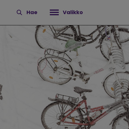
Hae
Valikko
Avaa valikko