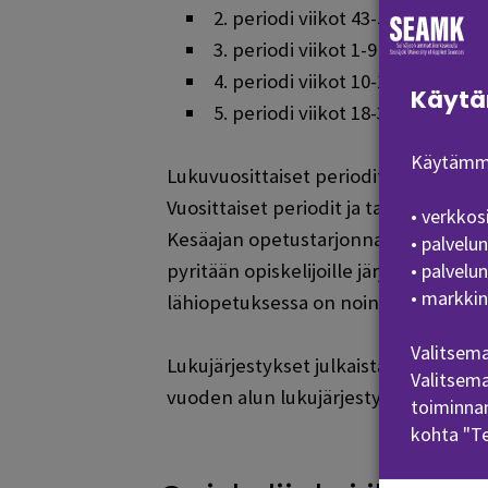
2. periodi viikot 43-52 (päättyy 3
3. periodi viikot 1-9 (alkaa 1.1.)
4. periodi viikot 10-17 (päättyy 3
Käytä
5. periodi viikot 18-30 (päättyy 3
Käytämme
Lukuvuosittaiset periodit ja yhtei
Vuosittaiset periodit ja tarkemmat
• verkkos
Kesäajan opetustarjonnasta ilmoitet
• palvelu
• palvelu
pyritään opiskelijoille järjestämään i
• markkin
lähiopetuksessa on noin kahden viik
Valitsema
Lukujärjestykset julkaistaan
Lukkari
Valitsema
vuoden alun lukujärjestyksiä, jotka j
toiminnan
kohta "T