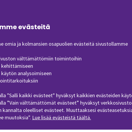
1.12.)
0.4.)
mme evästeitä
1.7.)
 omia ja kolmansien osapuolien evästeitä sivustollamme
set päivämäärät vahvistetaan edeltävän lukuvuoden syys
 yhteiset päivämäärät vahvistetaan edeltävän lukuvuod
ivuston välttämättömiin toimintoihin
aan SEAMKin verkkosivuilla aina edeltävän kevään aika
n kehittämiseen
n käytön analysoimiseen
tsenäisen opiskelun viikko, johon ei sijoiteta läsnäoloa v
ointitarkoituksiin
on tauko.
lla "Salli kaikki evästeet" hyväksyt kaikkien evästeiden käyt
koneessa
. Lukujärjestyksiä on julkaistuna aina kuusi vii
lla ”Vain välttämättömät evästeet” hyväksyt verkkosivusto
ulkaistaan joulukuun puolivälissä.
 kannalta oleelliset evästeet. Muuttaaksesi evästeasetuksia
ee muutoksia".
Lue lisää evästeistä täältä.