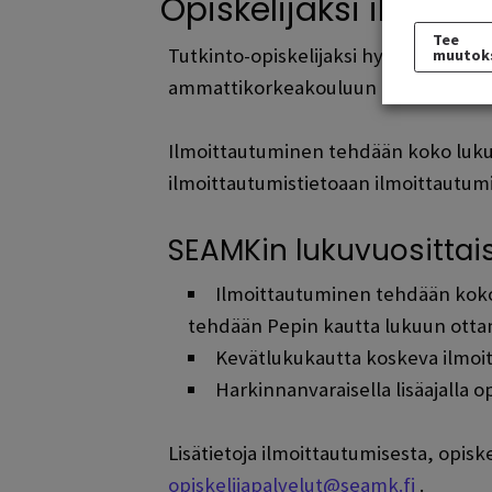
Opiskelijaksi ilmoit
Tee
Tutkinto-opiskelijaksi hyväksytyn, j
muutok
ammattikorkeakouluun läsnä- tai pois
Ilmoittautuminen tehdään koko luku
ilmoittautumistietoaan ilmoittautumi
SEAMKin lukuvuosittais
Ilmoittautuminen tehdään koko 
tehdään Pepin kautta lukuun ottama
Kevätlukukautta koskeva ilmoit
Harkinnanvaraisella lisäajalla o
Lisätietoja ilmoittautumisesta, opisk
opiskelijapalvelut@seamk.fi
.